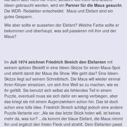
Ideen gebraucht werden, wird ein
Partner für die Maus gesucht
.
Die WDR- Redaktion entscheidet:
Maus und Elefant sind ein
gutes Gespann.
Wie aber sollte er aussehen der Elefant? Welche Farbe sollte er
bekommen und überhaupt, was soll passieren mit ihm und der
Maus?
Im
Juli 1974 zeichnet Friedrich Streich
den Elefanten
mit
seinem spitzen Bleistift in eine Ideen-Skizze für einen Maus-Spot
und stiehlt damit der Maus die Show. Wie geht das? Eine Ideen-
Skizze liegt auf seinem Schreibtisch. Die Maus will wieder einmal
ihren Körper einsetzen, um sich ihre Welt so zu machen, wie es
ihr gefällt. Sie benutzt sich selbst als fehlendes Teil in einem
Puzzle, eventuell muss sie sich dafür ein wenig verbiegen, aber
das kriegt sie mit einem Augenzwinkern schon hin. Das ist doch
schon eine tolle Idee. Friedrich Streich schlägt jedoch eine andere
Puzzle-Variante vor: „Als sie das letzte Stück holen will, ist keines
mehr da, was tun? ...da kommt der blaue Elefant, die Maus nimmt
ihn und ergänzt den freien Fleck und strahlt. Dem Elefanten passt